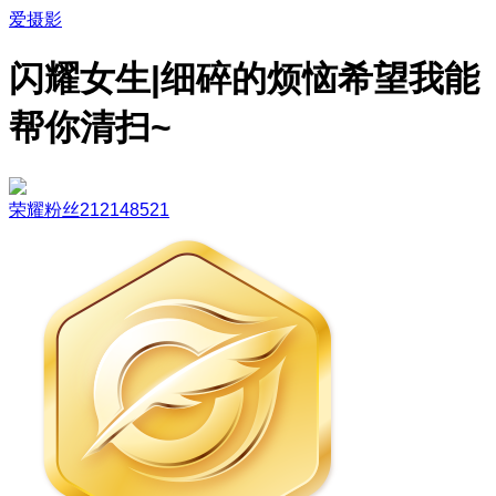
爱摄影
闪耀女生|细碎的烦恼希望我能
帮你清扫~
荣耀粉丝212148521