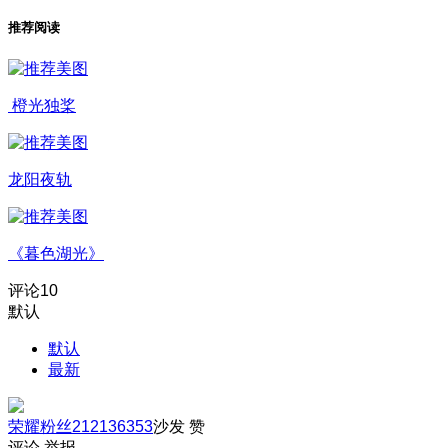
推荐阅读
橙光独桨
龙阳夜轨
《暮色湖光》
评论
10
默认
默认
最新
荣耀粉丝212136353
沙发
赞
评论
举报