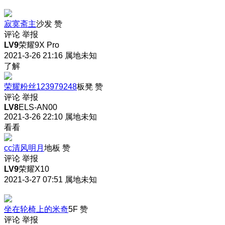
寂寞斋主
沙发
赞
评论
举报
LV9
荣耀9X Pro
2021-3-26 21:16
属地未知
了解
荣耀粉丝123979248
板凳
赞
评论
举报
LV8
ELS-AN00
2021-3-26 22:10
属地未知
看看
cc清风明月
地板
赞
评论
举报
LV9
荣耀X10
2021-3-27 07:51
属地未知
坐在轮椅上的米奇
5F
赞
评论
举报