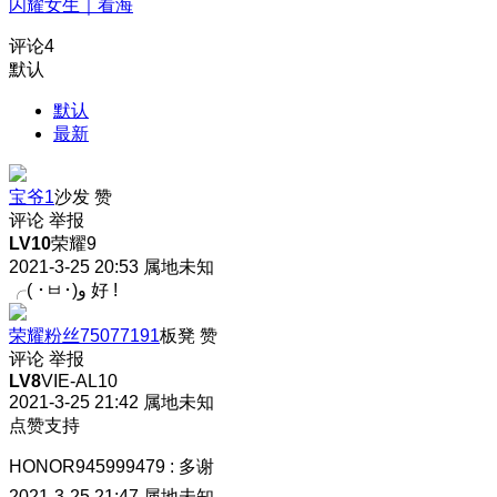
闪耀女生｜看海
评论
4
默认
默认
最新
宝爷1
沙发
赞
评论
举报
LV10
荣耀9
2021-3-25 20:53
属地未知
╭( ･ㅂ･)و 好 !
荣耀粉丝75077191
板凳
赞
评论
举报
LV8
VIE-AL10
2021-3-25 21:42
属地未知
点赞支持
HONOR945999479
:
多谢
2021-3-25 21:47
属地未知