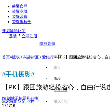
荣耀官网
荣耀商城
荣耀亲选
荣耀俱乐部
开启辅助访问
登录
/
立即注册
快捷导航
首页
首页
»
版块
›
兴趣街区
›
爱旅行
›
【PK】跟团旅游轻松省心，自由
论坛
#手机摄影#
版块
【PK】跟团旅游轻松省心，自由行说
荣耀影像
[复制帖子标题和链接]
建议广场
1747
16