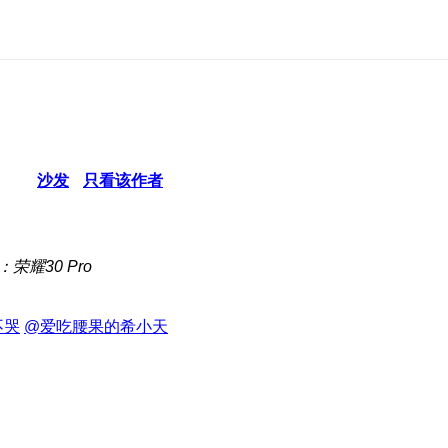
沙发
只看该作者
荣耀30 Pro
不哭
@爱吃腰果的希小天