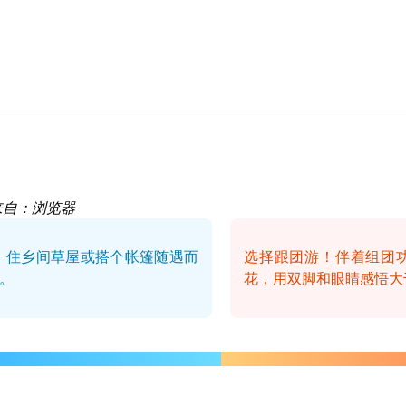
来自：浏览器
。住乡间草屋或搭个帐篷随遇而
选择跟团游！伴着组团
。
花，用双脚和眼睛感悟大