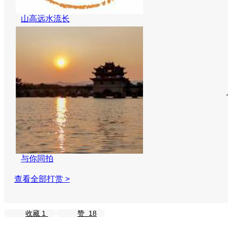
山高远水流长
与你同拍
查看全部打赏 >
收藏
1
赞
18