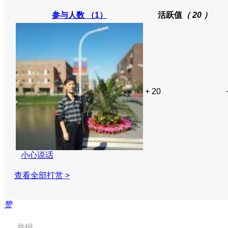
参与人数
（1）
活跃值
（ 20 ）
+ 20
小心说话
查看全部打赏 >
赞
举报