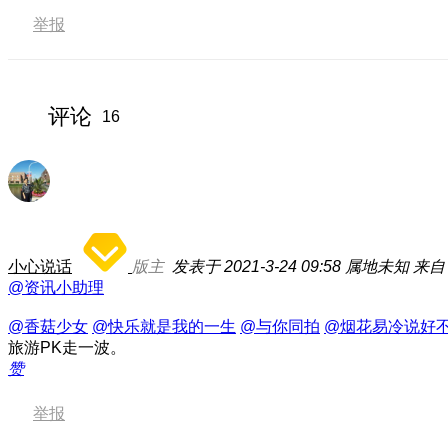
举报
评论
16
小心说话
版主
发表于 2021-3-24 09:58
属地未知
来自：
@资讯小助理
@香菇少女
@快乐就是我的一生
@与你同拍
@烟花易冷说好
旅游PK走一波。
赞
举报