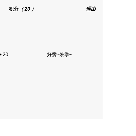
积分
（ 20 ）
理由
+ 20
好赞~鼓掌~