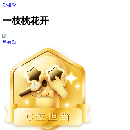
爱摄影
一枝桃花开
吕有勋