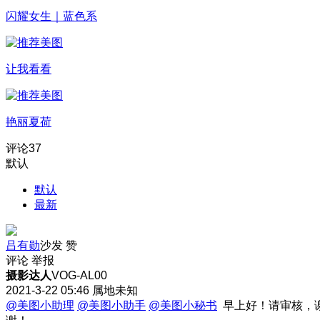
闪耀女生｜蓝色系
让我看看
艳丽夏荷
评论
37
默认
默认
最新
吕有勋
沙发
赞
评论
举报
摄影达人
VOG-AL00
2021-3-22 05:46
属地未知
@美图小助理
@美图小助手
@美图小秘书
早上好！请审核，