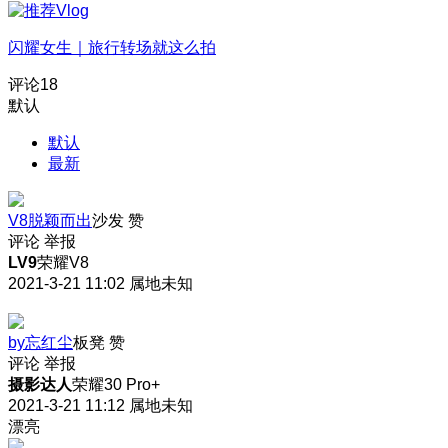
闪耀女生｜旅行转场就这么拍
评论
18
默认
默认
最新
V8脱颖而出
沙发
赞
评论
举报
LV9
荣耀V8
2021-3-21 11:02
属地未知
by忘红尘
板凳
赞
评论
举报
摄影达人
荣耀30 Pro+
2021-3-21 11:12
属地未知
漂亮