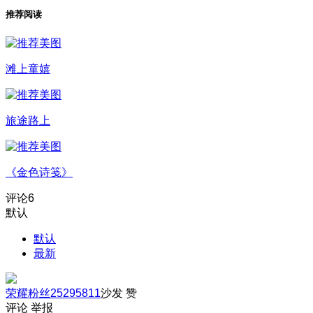
推荐阅读
滩上童嬉
旅途路上
《金色诗笺》
评论
6
默认
默认
最新
荣耀粉丝25295811
沙发
赞
评论
举报