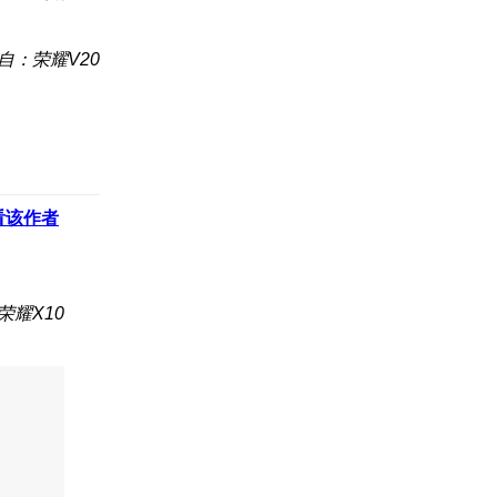
自：荣耀V20
看该作者
荣耀X10