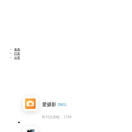
发表
打赏
分享
爱摄影
(561)
昨日总发帖：1789