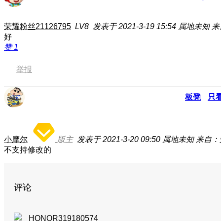
荣耀粉丝21126795
LV8
发表于 2021-3-19 15:54
属地未知
来
好
赞
1
举报
板凳
只
小摩尔
版主
发表于 2021-3-20 09:50
属地未知
来自：
不支持修改的
评论
HONOR319180574