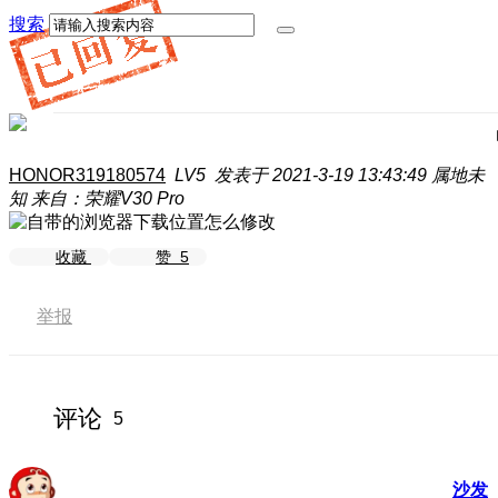
搜索
HONOR319180574
LV5
发表于 2021-3-19 13:43:49
属地未
知
来自：荣耀V30 Pro
收藏
赞
5
举报
评论
5
沙发