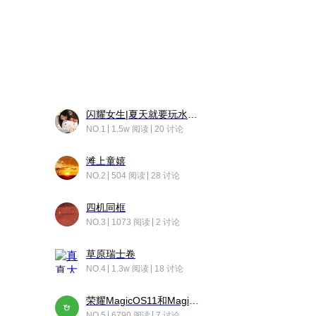
闪耀女生|夏天就要玩水！！
NO.1
1.5w 阅读
20 讨论
滩上童嬉
NO.2
504 阅读
28 讨论
四机同框
NO.3
1073 阅读
2 讨论
草原瑞士卷
NO.4
1.3w 阅读
18 讨论
荣耀MagicOS11和Magic10之间直观的区别是啥呢？
NO.5
6790 阅读
7 讨论