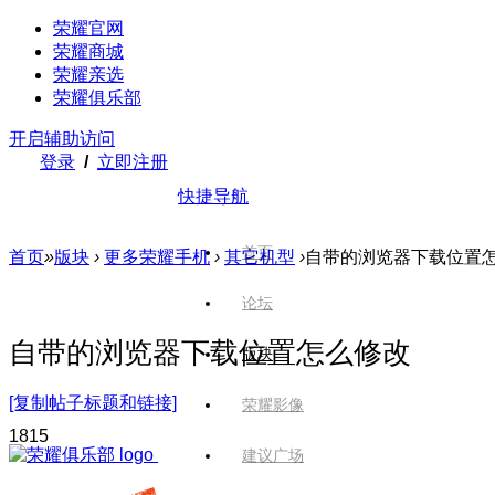
荣耀官网
荣耀商城
荣耀亲选
荣耀俱乐部
开启辅助访问
登录
/
立即注册
快捷导航
首页
首页
»
版块
›
更多荣耀手机
›
其它机型
›
自带的浏览器下载位置
论坛
自带的浏览器下载位置怎么修改
版块
[复制帖子标题和链接]
荣耀影像
181
5
建议广场