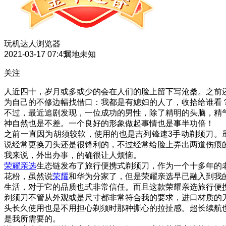
玩机达人
浏览器
2021-03-17 07:45
属地未知
关注
人近四十，岁月或多或少的会在人们的脸上留下写沧桑。之前
为自己的不修边幅找借口：我都是有媳妇的人了，收拾给谁看
不过，最近追剧发现，一位成功的男性，除了精明的头脑，精
神自然也是不差。一个良好的形象做起事情也是事半功倍！
之前一直因为胡须较软，使用的也是吉列锋速3手动剃须刀。
说经常更换刀头还是很锋利的，不过经常给脸上弄出两道伤痕
我来说，外出办事，的确很让人烦恼。
荣耀亲选
生态链发布了旅行便携式剃须刀，作为一个十多年的
花粉，虽然说
荣耀
和华为分家了，但是荣耀亲选早已融入到我
生活，对于它的品质也式非常信任。而且这款荣耀亲选旅行便
剃须刀不管从外观或是尺寸都非常符合我的要求，进口材质的
头长久使用也是不用担心剃须时那种撕心的拉扯感。超长续航
是我所需要的。