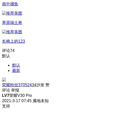
画中捕鱼
草原瑞士卷
长椅上的123
评论
74
默认
默认
最新
荣耀粉丝37052434
沙发
赞
评论
举报
LV7
荣耀V30 Pro
2021-3-17 07:45
属地未知
支持