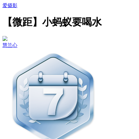
爱摄影
【微距】小蚂蚁要喝水
慧兰心