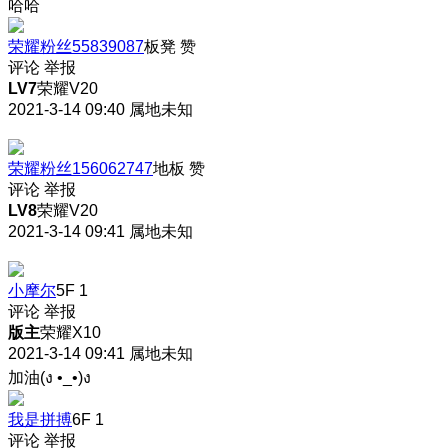
哈哈
荣耀粉丝55839087
板凳
赞
评论
举报
LV7
荣耀V20
2021-3-14 09:40
属地未知
荣耀粉丝156062747
地板
赞
评论
举报
LV8
荣耀V20
2021-3-14 09:41
属地未知
小摩尔
5F
1
评论
举报
版主
荣耀X10
2021-3-14 09:41
属地未知
加油(ง •_•)ง
我是拼搏
6F
1
评论
举报