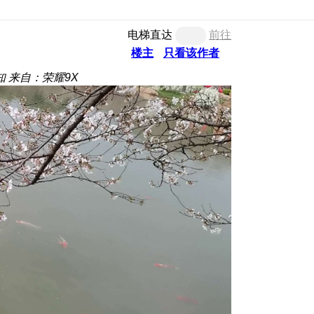
电梯直达
前往
楼主
只看该作者
知
来自：荣耀9X