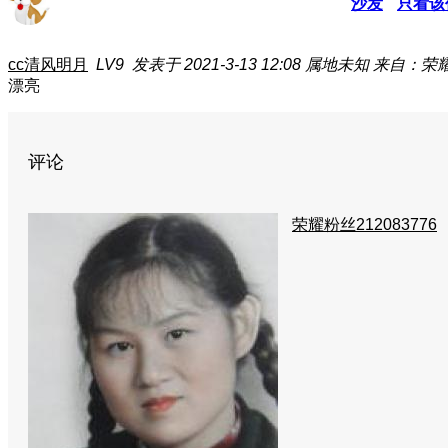
沙发
只看该
cc清风明月
LV9
发表于 2021-3-13 12:08
属地未知
来自：荣耀
漂亮
评论
荣耀粉丝212083776