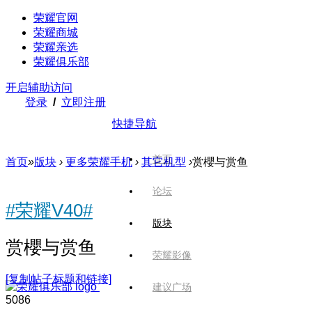
荣耀官网
荣耀商城
荣耀亲选
荣耀俱乐部
开启辅助访问
登录
/
立即注册
快捷导航
首页
首页
»
版块
›
更多荣耀手机
›
其它机型
›
赏櫻与赏鱼
论坛
#荣耀V40#
版块
赏櫻与赏鱼
荣耀影像
[复制帖子标题和链接]
建议广场
508
6