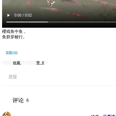
櫻戏鱼中鱼，
鱼群穿梭行。
荣耀V40
收藏
赞
8
举报
评论
6