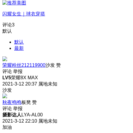
闪耀女生｜球衣穿搭
评论
3
默认
默认
最新
荣耀粉丝212119900
沙发
赞
评论
举报
LV5
荣耀8X MAX
2021-3-12 20:37
属地未知
沙发
秋夜鸣鸣
板凳
赞
评论
举报
摄影达人
LYA-AL00
2021-3-12 22:10
属地未知
加油