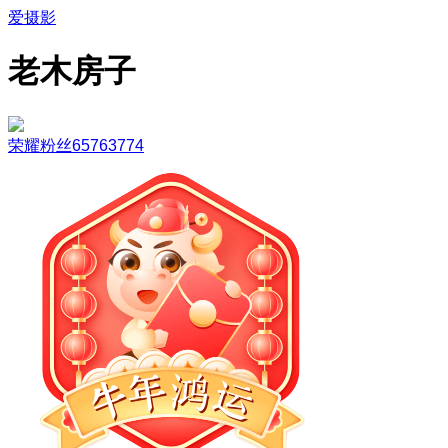
爱摄影
老木房子
荣耀粉丝65763774