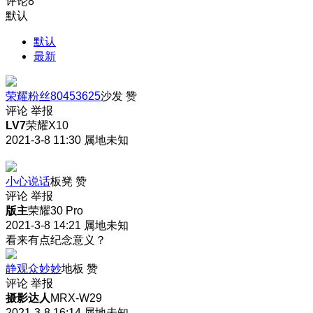
评论
8
默认
默认
最新
荣耀粉丝80453625
沙发
赞
评论
举报
LV7
荣耀X10
2021-3-8 11:30
属地未知
小心说话
板凳
赞
评论
举报
版主
荣耀30 Pro
2021-3-8 14:21
属地未知
看来有点纪念意义？
静观众妙妙
地板
赞
评论
举报
摄影达人
MRX-W29
2021-3-8 16:14
属地未知