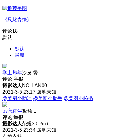
《只此青绿》
评论
18
默认
默认
最新
学上卿年
沙发
赞
评论
举报
摄影达人
NOH-AN00
2021-3-5 23:17
属地未知
@美图小助理
@美图小助手
@美图小秘书
by忘红尘
板凳
1
评论
举报
摄影达人
荣耀30 Pro+
2021-3-5 23:34
属地未知
点赞支持