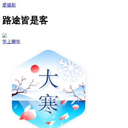
爱摄影
路途皆是客
学上卿年