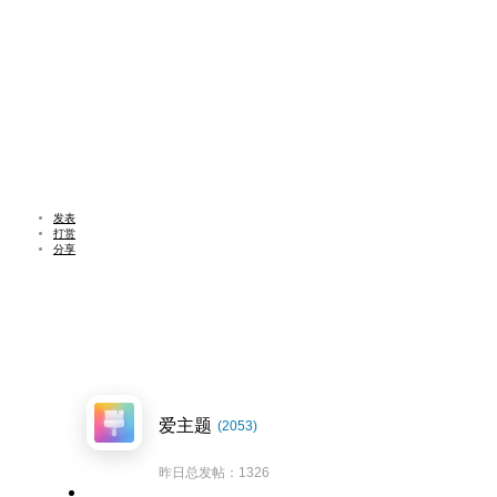
发表
打赏
分享
爱主题
(2053)
昨日总发帖：1326