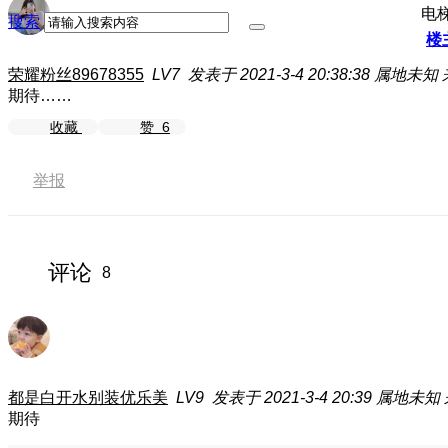
电
搜索
楼
荣耀粉丝89678355
LV7
发表于 2021-3-4 20:38:38
属地未知
期待……
收藏
赞
6
举报
评论
8
都是白开水别装优乐美
LV9
发表于 2021-3-4 20:39
属地未知
期待