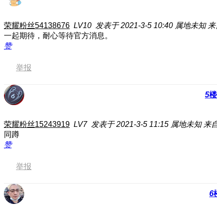
荣耀粉丝54138676
LV10
发表于 2021-3-5 10:40
属地未知
来
一起期待，耐心等待官方消息。
赞
举报
5
楼
荣耀粉丝15243919
LV7
发表于 2021-3-5 11:15
属地未知
来自
同蹲
赞
举报
6