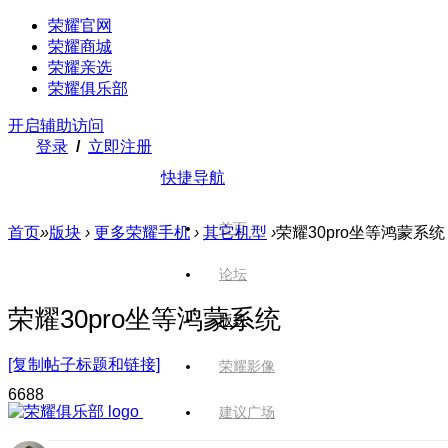
荣耀官网
荣耀商城
荣耀亲选
荣耀俱乐部
开启辅助访问
登录
/
立即注册
快捷导航
首页
首页
»
版块
›
更多荣耀手机
›
其它机型
›
荣耀30pro坐等鸿蒙系统
论坛
荣耀30pro坐等鸿蒙系统
版块
[复制帖子标题和链接]
荣耀影像
668
8
建议广场