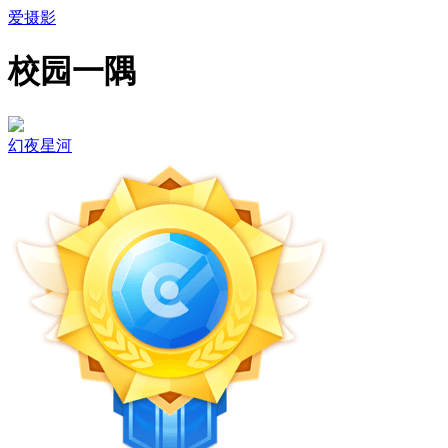
爱摄影
校园一隅
幻夜星河