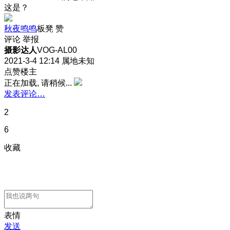
这是？
秋夜鸣鸣
板凳
赞
评论
举报
摄影达人
VOG-AL00
2021-3-4 12:14
属地未知
点赞楼主
正在加载, 请稍候...
发表评论…
2
6
收藏
表情
发送