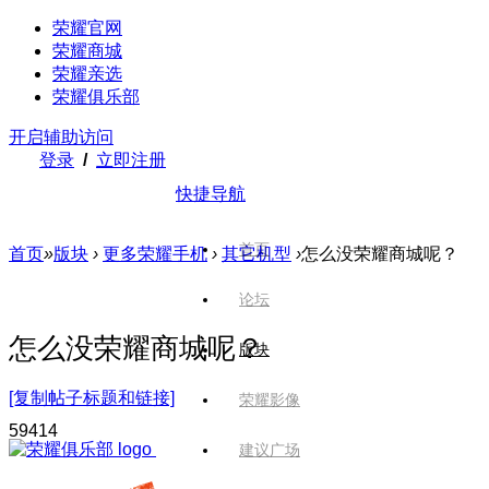
荣耀官网
荣耀商城
荣耀亲选
荣耀俱乐部
开启辅助访问
登录
/
立即注册
快捷导航
首页
首页
»
版块
›
更多荣耀手机
›
其它机型
›
怎么没荣耀商城呢？
论坛
怎么没荣耀商城呢？
版块
[复制帖子标题和链接]
荣耀影像
594
14
建议广场