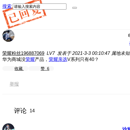
搜索
荣耀粉丝196887069
LV7
发表于 2021-3-3 00:10:47
属地未知
华为商城没
荣耀
产品，
荣耀亲选
V系列只有40？
收藏
赞
6
举报
评论
14
沙