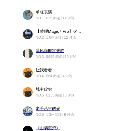
单杠表演
NO.1
839 阅读
11 讨论
【荣耀Magic7 Pro】火舞惊鸿
NO.2
1.6w 阅读
12 讨论
暴风雨即将来临
NO.3
9995 阅读
10 讨论
让我看看
NO.4
864 阅读
4 讨论
城中虚实
NO.5
6255 阅读
3 讨论
老手艺里的光
NO.6
1.3w 阅读
9 讨论
《山隅渡鸿》