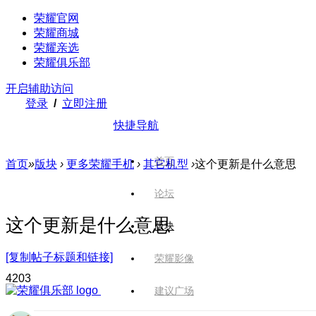
荣耀官网
荣耀商城
荣耀亲选
荣耀俱乐部
开启辅助访问
登录
/
立即注册
快捷导航
首页
首页
»
版块
›
更多荣耀手机
›
其它机型
›
这个更新是什么意思
论坛
这个更新是什么意思
版块
[复制帖子标题和链接]
荣耀影像
420
3
建议广场