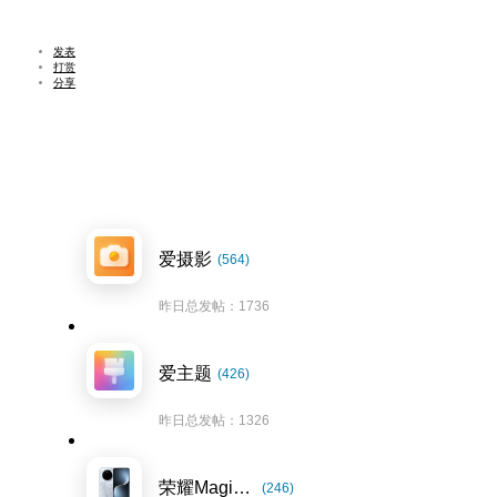
发表
打赏
分享
爱摄影
(564)
昨日总发帖：1736
爱主题
(426)
昨日总发帖：1326
荣耀Magic7系列
(246)