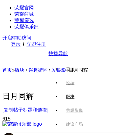
荣耀官网
荣耀商城
荣耀亲选
荣耀俱乐部
开启辅助访问
登录
/
立即注册
快捷导航
首页
首页
»
版块
›
兴趣街区
›
爱摄影
›
日月同辉
论坛
日月同辉
版块
[复制帖子标题和链接]
荣耀影像
61
5
建议广场