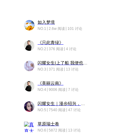
如入梦境
NO.1
2.6w 阅读
101 讨论
《只此青绿》
NO.2
376 阅读
4 讨论
闪耀女生|上了船 我便也成了故事中的人
NO.3
371 阅读
13 讨论
《美丽云南》
NO.4
9006 阅读
7 讨论
闪耀女生｜漫步绍兴，寻找藏在老街的江南温柔
NO.5
7540 阅读
47 讨论
草原瑞士卷
NO.6
5872 阅读
13 讨论