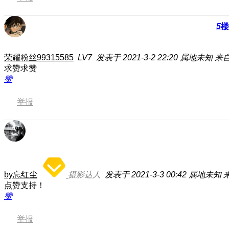
5
楼
荣耀粉丝99315585
LV7
发表于 2021-3-2 22:20
属地未知
来自
求赞求赞
赞
举报
by忘红尘
摄影达人
发表于 2021-3-3 00:42
属地未知
点赞支持！
赞
举报