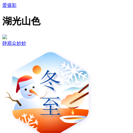
爱摄影
湖光山色
静观众妙妙