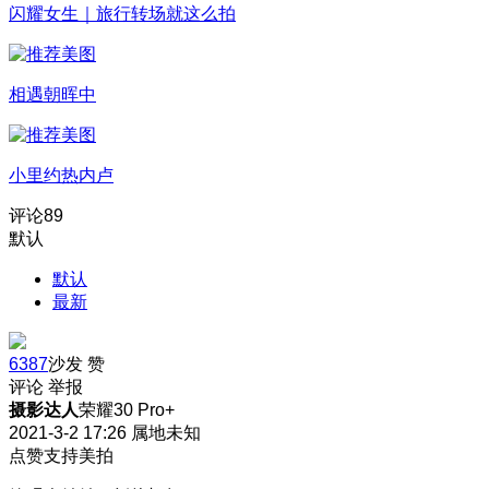
闪耀女生｜旅行转场就这么拍
相遇朝晖中
小里约热内卢
评论
89
默认
默认
最新
6387
沙发
赞
评论
举报
摄影达人
荣耀30 Pro+
2021-3-2 17:26
属地未知
点赞支持美拍