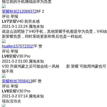
独立前的手机继续由华为负责
荣耀粉丝212069372
6F
2
评论
举报
LV7
荣耀V40 前所未感
2021-3-1 22:24
属地未知
就这么说吧除了V40手机，其他荣耀手机都是华为负责，V40
新荣耀负责，同时系统更新和售后也是一样如此
huafen157072332
7F
赞
评论
举报
LV8
荣耀V30 Pro
2021-3-2 01:00
属地未知
V30 升级鸿蒙之后可能会统一风格 新 荣耀 可能用鸿蒙也可
能不用
荣耀粉丝7656413
8F
赞
评论
举报
LV8
荣耀V30 Pro
2021-3-2 07:14
属地未知
现在没功夫