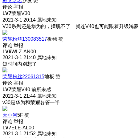
教父之名
沙发
赞
评论
举报
LV7
荣耀V30
2021-3-1 20:14
属地未知
V30系列还是华为的，摆脱不了，就连V40也可能跟着升级鸿
荣耀粉丝130083517
板凳
赞
评论
举报
LV6
WLZ-AN00
2021-3-1 21:40
属地未知
短时间内别想了
荣耀粉丝22061315
地板
赞
评论
举报
LV7
荣耀V40 前所未感
2021-3-1 21:44
属地未知
v30是华为和荣耀各管一半
天小河
5F
赞
评论
举报
LV7
ELE-AL00
2021-3-1 21:52
属地未知