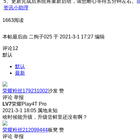
5、更新完成后系统将重新启动，请您耐心等待五分钟左右。
资讯小助理
1663阅读
本帖最后由 二狗子025 于 2021-3-1 17:27 编辑
评论
12
默认
默认
最新
荣耀粉丝179231002
沙发
赞
评论
举报
LV7
荣耀Play4T Pro
2021-3-1 18:05
属地未知
啥时候能升级，升级尝鲜里还没有啊？
荣耀粉丝212099444
板凳
赞
评论
举报