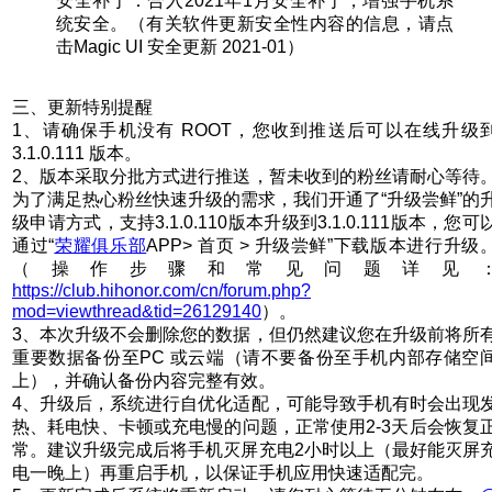
安全补丁：合入2021年1月安全补丁，增强手机系
统安全。（有关软件更新安全性内容的信息，请点
击Magic UI 安全更新 2021-01）
三、更新特别提醒
1、请确保手机没有 ROOT，您收到推送后可以在线升级
3.1.0.111 版本。
2、版本采取分批方式进行推送，暂未收到的粉丝请耐心等待
为了满足热心粉丝快速升级的需求，我们开通了“升级尝鲜”的
级申请方式，支持3.1.0.110版本升级到3.1.0.111版本，您可
通过“
荣耀俱乐部
APP> 首页 > 升级尝鲜”下载版本进行升级
（操作步骤和常见问题详见
https://club.hihonor.com/cn/forum.php?
mod=viewthread&tid=26129140
）。
3、本次升级不会删除您的数据，但仍然建议您在升级前将所
重要数据备份至PC 或云端（请不要备份至手机内部存储空
上），并确认备份内容完整有效。
4、升级后，系统进行自优化适配，可能导致手机有时会出现
热、耗电快、卡顿或充电慢的问题，正常使用2-3天后会恢复
常。建议升级完成后将手机灭屏充电2小时以上（最好能灭屏
电一晚上）再重启手机，以保证手机应用快速适配完。