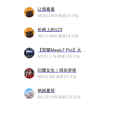
让我看看
NO.6
1459 阅读
5 讨论
长椅上的123
NO.7
4045 阅读
6 讨论
【荣耀Magic7 Pro】火舞惊鸿
NO.8
3.7w 阅读
19 讨论
闪耀女生｜球衣穿搭
NO.9
302 阅读
4 讨论
艳丽夏荷
NO.10
508 阅读
15 讨论