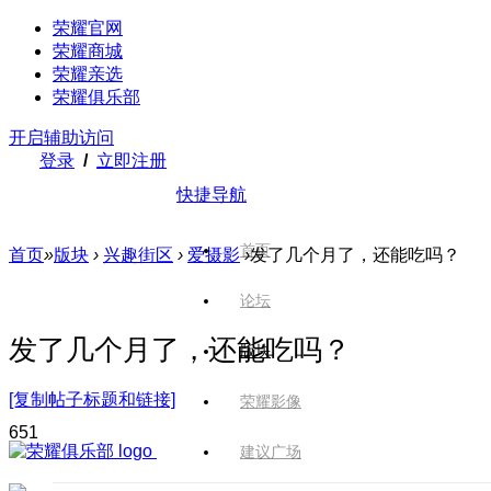
荣耀官网
荣耀商城
荣耀亲选
荣耀俱乐部
开启辅助访问
登录
/
立即注册
快捷导航
首页
首页
»
版块
›
兴趣街区
›
爱摄影
›
发了几个月了，还能吃吗？
论坛
发了几个月了，还能吃吗？
版块
[复制帖子标题和链接]
荣耀影像
65
1
建议广场