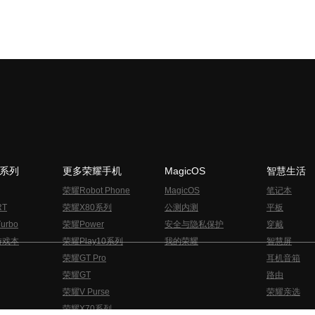
N系列
更多荣耀手机
MagicOS
智慧生活
荣耀Robot Phone
MagicOS
笔记本
RT
荣耀X80系列
公测内测
平板
urbo
荣耀Power
安全与隐私保护
穿戴
游戏本
荣耀Play10系列
我的荣耀
智慧屏
荣耀GT Pro
耳机音箱
荣耀GT
路由
荣耀V Purse
荣耀亲选
荣耀X70系列