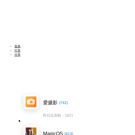
发表
打赏
分享
爱摄影
(742)
昨日总发帖：1821
MagicOS
(613)