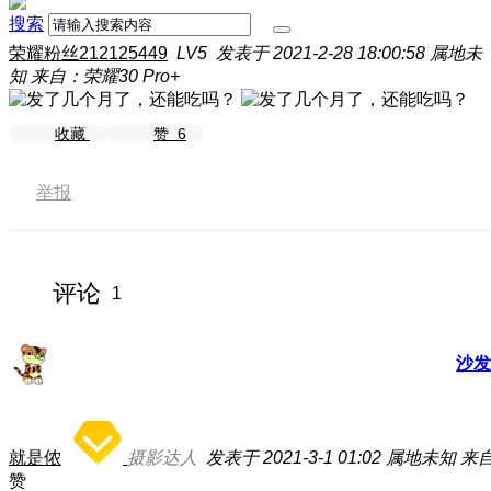
搜索
荣耀粉丝212125449
LV5
发表于 2021-2-28 18:00:58
属地未
知
来自：荣耀30 Pro+
收藏
赞
6
举报
评论
1
沙发
就是侬
摄影达人
发表于 2021-3-1 01:02
属地未知
来自
赞