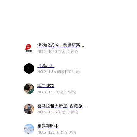
满满仪式感，荣耀新系统增加了个升级故事
NO.1
1040 阅读
0 讨论
《暮汀》
NO.2
1.5w 阅读
10 讨论
黑白歧路
NO.3
139 阅读
9 讨论
喜马拉雅大断崖_西藏旅行日记
NO.4
1575 阅读
3 讨论
相遇朝晖中
NO.5
121 阅读
9 讨论