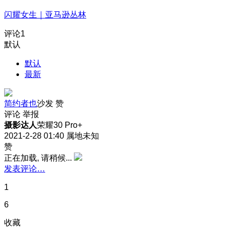
闪耀女生｜亚马逊丛林
评论
1
默认
默认
最新
简约者也
沙发
赞
评论
举报
摄影达人
荣耀30 Pro+
2021-2-28 01:40
属地未知
赞
正在加载, 请稍候...
发表评论…
1
6
收藏