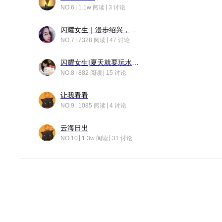
NO.6
1.1w 阅读
3 讨论
闪耀女生｜漫步绍兴，寻找藏在老街的江南温柔
NO.7
7328 阅读
47 讨论
闪耀女生|夏天就要玩水！！
NO.8
882 阅读
15 讨论
让我看看
NO.9
1085 阅读
4 讨论
云海日出
NO.10
1.3w 阅读
31 讨论