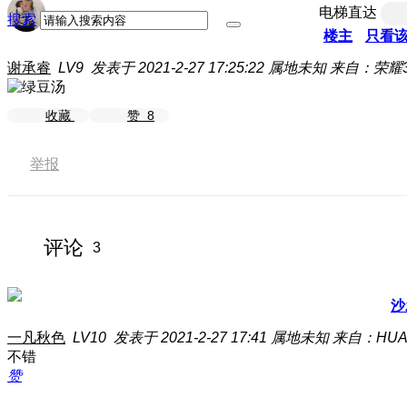
电梯直达
搜索
楼主
只看
谢承睿
LV9
发表于 2021-2-27 17:25:22
属地未知
来自：荣耀30
收藏
赞
8
举报
评论
3
沙
一凡秋色
LV10
发表于 2021-2-27 17:41
属地未知
来自：HUAW
不错
赞