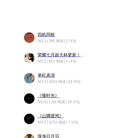
四机同框
NO.1
390 阅读
2 讨论
荣耀七月超大杯更新！后台堆叠动画太丝滑！
NO.2
852 阅读
0 讨论
单杠表演
NO.3
3603 阅读
19 讨论
《慢时光》
NO.4
1.3w 阅读
19 讨论
《山隅渡鸿》
NO.5
4252 阅读
7 讨论
珠海日月贝