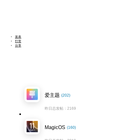
发表
打赏
分享
爱主题
(202)
昨日总发帖：2169
MagicOS
(160)