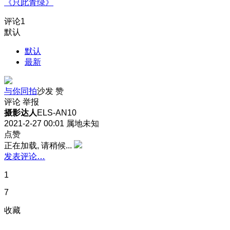
《只此青绿》
评论
1
默认
默认
最新
与你同拍
沙发
赞
评论
举报
摄影达人
ELS-AN10
2021-2-27 00:01
属地未知
点赞
正在加载, 请稍候...
发表评论…
1
7
收藏