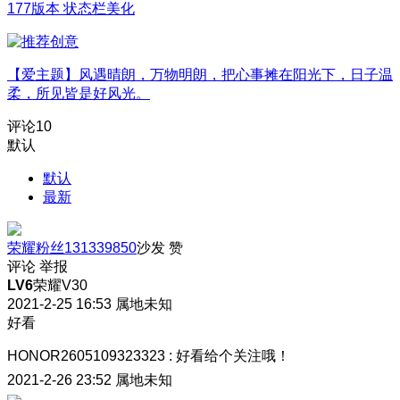
177版本 状态栏美化
【爱主题】风遇晴朗，万物明朗，把心事摊在阳光下，日子温
柔，所见皆是好风光。
评论
10
默认
默认
最新
荣耀粉丝131339850
沙发
赞
评论
举报
LV6
荣耀V30
2021-2-25 16:53
属地未知
好看
HONOR2605109323323
:
好看给个关注哦！
2021-2-26 23:52
属地未知