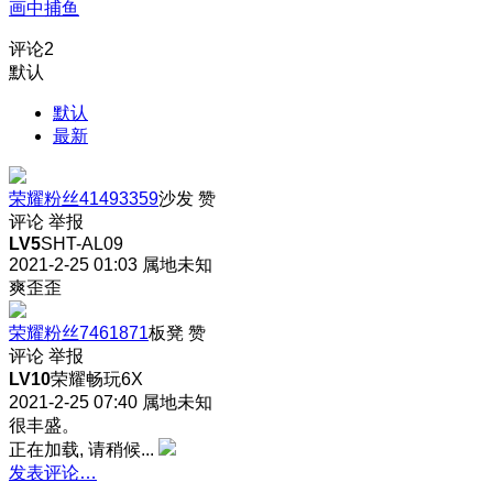
画中捕鱼
评论
2
默认
默认
最新
荣耀粉丝41493359
沙发
赞
评论
举报
LV5
SHT-AL09
2021-2-25 01:03
属地未知
爽歪歪
荣耀粉丝7461871
板凳
赞
评论
举报
LV10
荣耀畅玩6X
2021-2-25 07:40
属地未知
很丰盛。
正在加载, 请稍候...
发表评论…