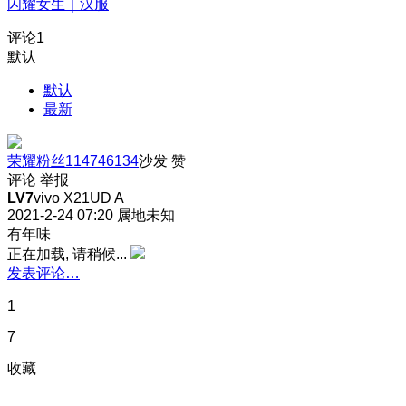
闪耀女生｜汉服
评论
1
默认
默认
最新
荣耀粉丝114746134
沙发
赞
评论
举报
LV7
vivo X21UD A
2021-2-24 07:20
属地未知
有年味
正在加载, 请稍候...
发表评论…
1
7
收藏