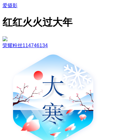
爱摄影
红红火火过大年
荣耀粉丝114746134