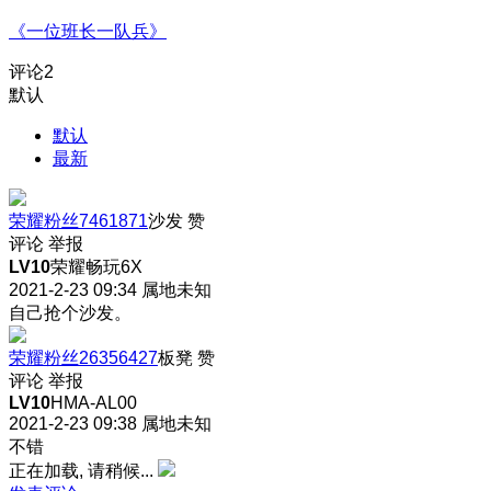
《一位班长一队兵》
评论
2
默认
默认
最新
荣耀粉丝7461871
沙发
赞
评论
举报
LV10
荣耀畅玩6X
2021-2-23 09:34
属地未知
自己抢个沙发。
荣耀粉丝26356427
板凳
赞
评论
举报
LV10
HMA-AL00
2021-2-23 09:38
属地未知
不错
正在加载, 请稍候...