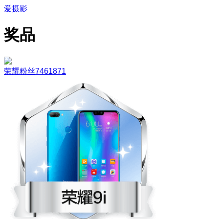
爱摄影
奖品
荣耀粉丝7461871