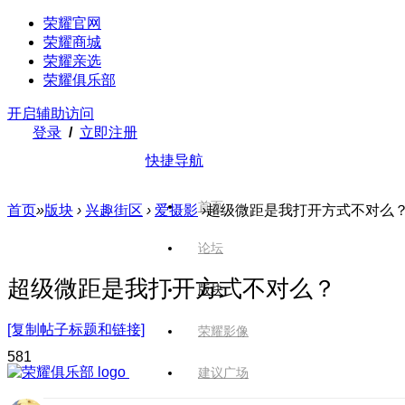
荣耀官网
荣耀商城
荣耀亲选
荣耀俱乐部
开启辅助访问
登录
/
立即注册
快捷导航
首页
首页
»
版块
›
兴趣街区
›
爱摄影
›
超级微距是我打开方式不对么
论坛
超级微距是我打开方式不对么？
版块
[复制帖子标题和链接]
荣耀影像
58
1
建议广场