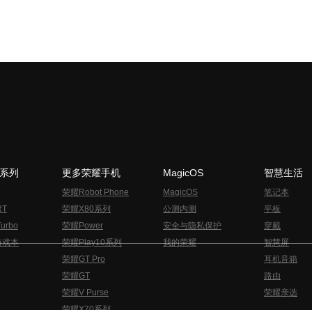
N系列
更多荣耀手机
MagicOS
智慧生活
荣耀Robot Phone
MagicOS
笔记本
RT
荣耀X80系列
公测内测
平板
urbo
荣耀Power
安全与隐私保护
穿戴
游戏本
荣耀Play10系列
我的荣耀
智慧屏
荣耀GT Pro
耳机音箱
荣耀GT
路由
荣耀V Purse
荣耀亲选
荣耀X70系列