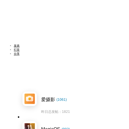
发表
打赏
分享
爱摄影
(1061)
昨日总发帖：1821