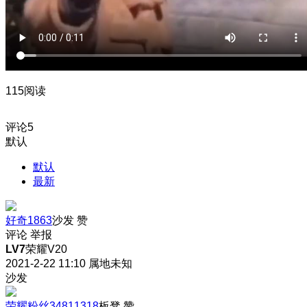
115阅读
评论
5
默认
默认
最新
好奇1863
沙发
赞
评论
举报
LV7
荣耀V20
2021-2-22 11:10
属地未知
沙发
荣耀粉丝34811318
板凳
赞