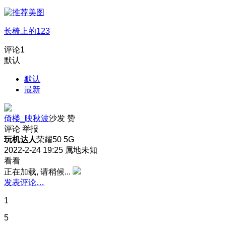
长椅上的123
评论
1
默认
默认
最新
倚楼_映秋波
沙发
赞
评论
举报
玩机达人
荣耀50 5G
2022-2-24 19:25
属地未知
看看
正在加载, 请稍候...
发表评论…
1
5