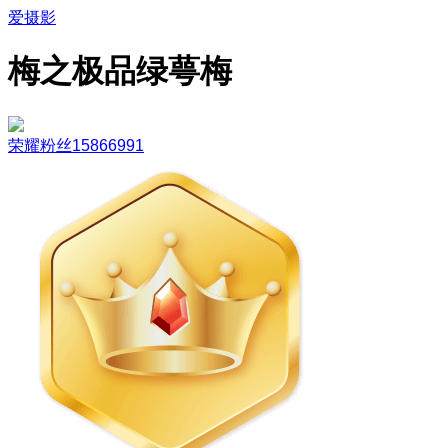
爱摄影
梅之极品绿萼梅
荣耀粉丝15866991