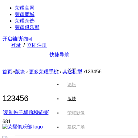
荣耀官网
荣耀商城
荣耀亲选
荣耀俱乐部
开启辅助访问
登录
/
立即注册
快捷导航
首页
首页
»
版块
›
更多荣耀手机
›
其它机型
›
123456
论坛
123456
版块
[复制帖子标题和链接]
荣耀影像
68
1
建议广场