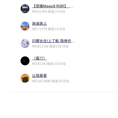
【荣耀Magic8 RSR】 穹影
NO.6
463 阅读
4 讨论
旅途路上
NO.7
479 阅读
4 讨论
闪耀女生|上了船 我便也成了故事中的人
NO.8
2.2w 阅读
33 讨论
《暮汀》
NO.9
3w 阅读
13 讨论
让我看看
NO.10
4680 阅读
9 讨论