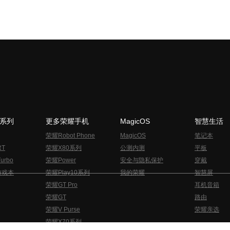
N系列
更多荣耀手机
MagicOS
智慧生活
荣耀Robot Phone
MagicOS
笔记本
RT
荣耀X80系列
公测内测
平板
urbo
荣耀Power
安全与隐私保护
穿戴
游戏本
荣耀Play10系列
我的荣耀
智慧屏
荣耀GT Pro
耳机音箱
荣耀GT
路由
荣耀V Purse
荣耀亲选
荣耀X70系列