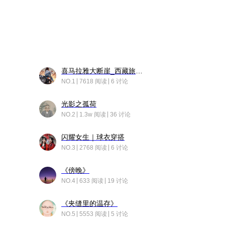
喜马拉雅大断崖_西藏旅行日记
NO.1
7618 阅读
6 讨论
光影之孤荷
NO.2
1.3w 阅读
36 讨论
闪耀女生｜球衣穿搭
NO.3
2768 阅读
6 讨论
《傍晚》
NO.4
633 阅读
19 讨论
《夹缝里的温存》
NO.5
5553 阅读
5 讨论