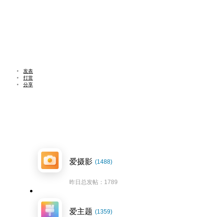
发表
打赏
分享
爱摄影
(1488)
昨日总发帖：1789
爱主题
(1359)