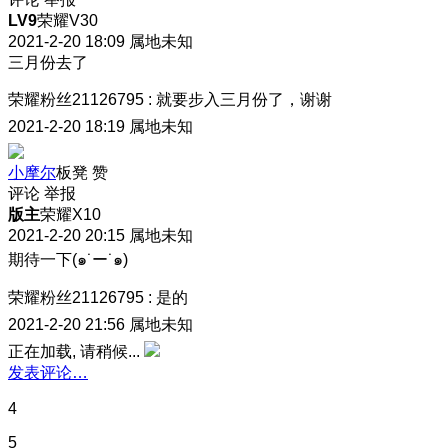
LV9
荣耀V30
2021-2-20 18:09
属地未知
三月份去了
荣耀粉丝21126795
:
就要步入三月份了，谢谢
2021-2-20 18:19
属地未知
小摩尔
板凳
赞
评论
举报
版主
荣耀X10
2021-2-20 20:15
属地未知
期待一下(๑˙ー˙๑)
荣耀粉丝21126795
:
是的
2021-2-20 21:56
属地未知
正在加载, 请稍候...
发表评论…
4
5