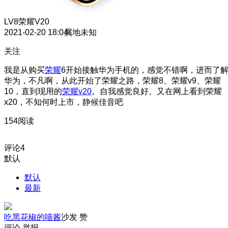
LV8
荣耀V20
2021-02-20 18:04
属地未知
关注
我是从购买
荣耀
6开始接触华为手机的，感觉不错啊，进而了
华为，不凡啊，从此开始了荣耀之路，荣耀8、荣耀v9、荣耀
10，直到现用的
荣耀v20
。自我感觉良好。又在网上看到荣耀
x20，不知何时上市，静候佳音吧
154阅读
评论
4
默认
默认
最新
吃黑花椒的喵酱
沙发
赞
评论
举报