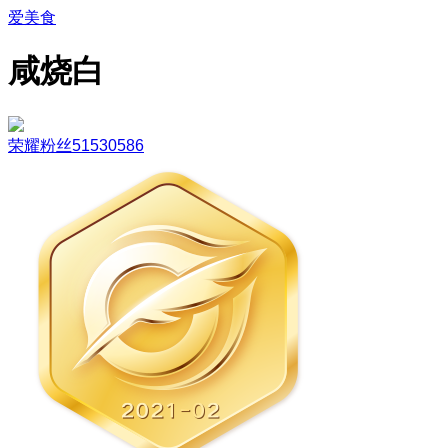
爱美食
咸烧白
荣耀粉丝51530586