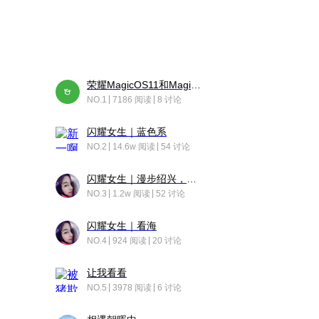
荣耀MagicOS11和Magic10之间直观的区别是啥呢？
NO.1
7186 阅读
8 讨论
闪耀女生｜蓝色系
NO.2
14.6w 阅读
54 讨论
闪耀女生｜漫步绍兴，寻找藏在老街的江南温柔
NO.3
1.2w 阅读
52 讨论
闪耀女生｜看海
NO.4
924 阅读
20 讨论
让我看看
NO.5
3978 阅读
6 讨论