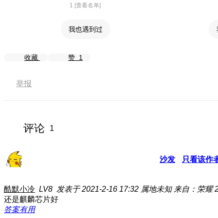
1 [查看名单]
我也遇到过
收藏
赞
1
举报
评论
1
沙发
只看该作
酷默小冷
LV8
发表于 2021-2-16 17:32
属地未知
来自：荣耀 2
还是麒麟芯片好
答案有用