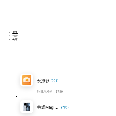
发表
打赏
分享
爱摄影
(904)
昨日总发帖：1789
荣耀Magic7系列
(786)