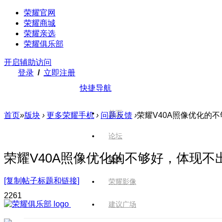
荣耀官网
荣耀商城
荣耀亲选
荣耀俱乐部
开启辅助访问
登录
/
立即注册
快捷导航
首页
首页
»
版块
›
更多荣耀手机
›
问题反馈
›
荣耀V40A照像优化的不
论坛
荣耀V40A照像优化的不够好，体现不出
版块
[复制帖子标题和链接]
荣耀影像
226
1
建议广场