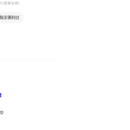
0 [查看名单]
我没遇到过
者
0