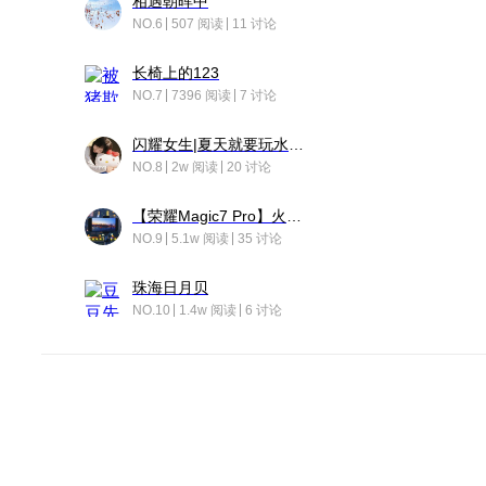
相遇朝晖中
NO.6
507 阅读
11 讨论
长椅上的123
NO.7
7396 阅读
7 讨论
闪耀女生|夏天就要玩水！！
NO.8
2w 阅读
20 讨论
【荣耀Magic7 Pro】火舞惊鸿
NO.9
5.1w 阅读
35 讨论
珠海日月贝
NO.10
1.4w 阅读
6 讨论