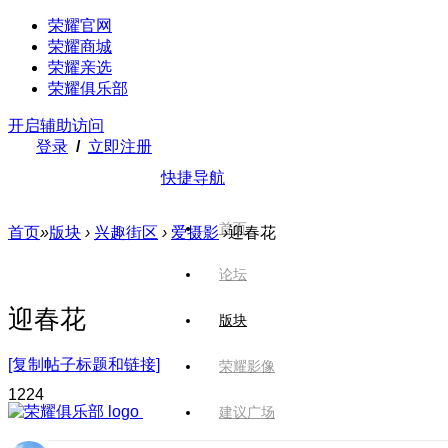
荣耀官网
荣耀商城
荣耀亲选
荣耀俱乐部
开启辅助访问
登录
/
立即注册
快捷导航
首页
首页
»
版块
›
兴趣街区
›
爱摄影
›
迎春花
论坛
迎春花
版块
[复制帖子标题和链接]
荣耀影像
122
4
建议广场