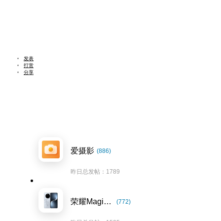
发表
打赏
分享
爱摄影
(886)
昨日总发帖：1789
荣耀Magic7系列
(772)