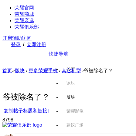
荣耀官网
荣耀商城
荣耀亲选
荣耀俱乐部
开启辅助访问
登录
/
立即注册
快捷导航
首页
首页
»
版块
›
更多荣耀手机
›
其它机型
›
爷被除名了？
论坛
爷被除名了？
版块
[复制帖子标题和链接]
荣耀影像
879
8
建议广场