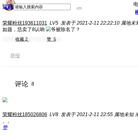
搜索
荣耀粉丝193611031
LV5
发表于 2021-2-11 22:22:10
属地未
如题，恁卖了8认呐
收藏
2
赞
5
举报
评论
8
荣耀粉丝185026806
LV8
发表于 2021-2-11 22:55
属地未知
。。
赞