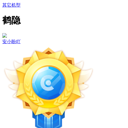
其它机型
鹤隐
安小盼吖