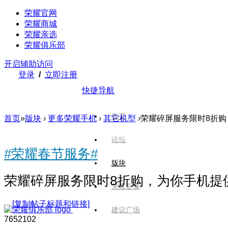
荣耀官网
荣耀商城
荣耀亲选
荣耀俱乐部
开启辅助访问
登录
/
立即注册
快捷导航
首页
首页
»
版块
›
更多荣耀手机
›
其它机型
›
荣耀碎屏服务限时8折
论坛
#荣耀春节服务#
版块
荣耀碎屏服务限时8折购，为你手机提
荣耀影像
[复制帖子标题和链接]
建议广场
7652
102