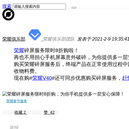
搜索
荣耀俱乐部
荣耀俱乐部团队
发表于 2021-2-9 19:35:4
荣耀
碎屏服务限时8折购啦！
再也不用担心手机屏幕意外破碎，为你提供多一层
购买荣耀碎屏服务后，终端产品在正常使用过程中
收物料费。
现在购#
荣耀V40
#还可同步优惠购买碎屏服务，
赶
荣耀春节服务
收藏
2
赞
42
举报