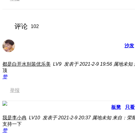
评论
102
沙发
都是白开水别装优乐美
LV9
发表于 2021-2-9 19:56
属地未知
顶
赞
举报
板凳
只看
我是李小冉
LV10
发表于 2021-2-9 20:37
属地未知
来自：荣耀3
支持一下
赞