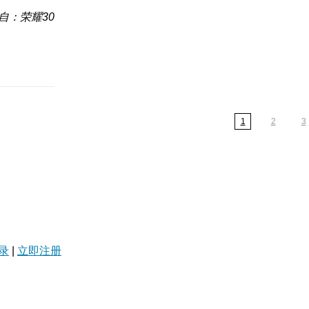
自：荣耀30
1
2
3
录
|
立即注册