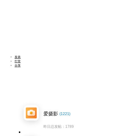
发表
打赏
分享
爱摄影
(1221)
昨日总发帖：1789