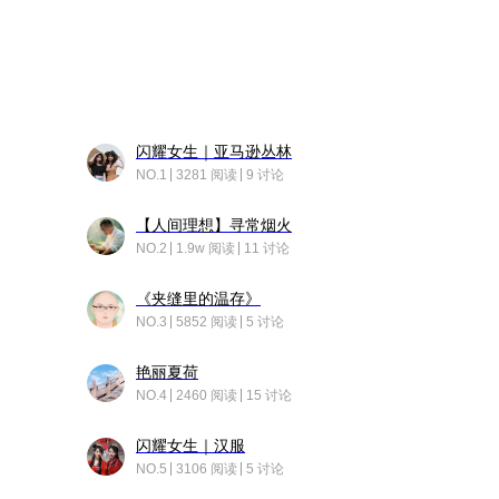
闪耀女生｜亚马逊丛林
NO.1
3281 阅读
9 讨论
【人间理想】寻常烟火
NO.2
1.9w 阅读
11 讨论
《夹缝里的温存》
NO.3
5852 阅读
5 讨论
艳丽夏荷
NO.4
2460 阅读
15 讨论
闪耀女生｜汉服
NO.5
3106 阅读
5 讨论