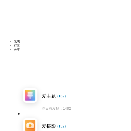
发表
打赏
分享
爱主题
(162)
昨日总发帖：1482
爱摄影
(132)