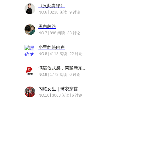
《只此青绿》
NO.6
3238 阅读
9 讨论
黑白歧路
NO.7
898 阅读
33 讨论
小里约热内卢
NO.8
4118 阅读
22 讨论
满满仪式感，荣耀新系统增加了个升级故事
NO.9
1772 阅读
0 讨论
闪耀女生｜球衣穿搭
NO.10
3063 阅读
6 讨论