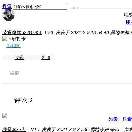
搜索
电
楼
荣耀粉丝52287836
LV6
发表于 2021-2-9 18:54:40
属地未知
手机摄影
收藏
赞
6
举报
评论
2
沙发
只看
我是李小冉
LV10
发表于 2021-2-9 20:36
属地未知
来自：荣耀3