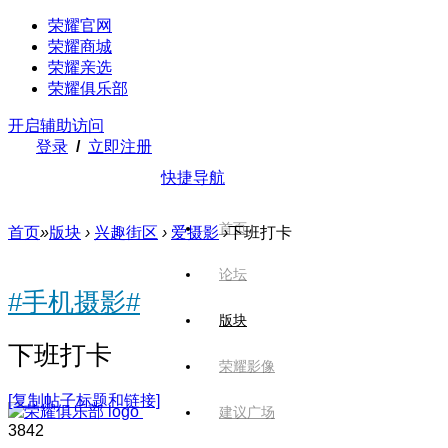
荣耀官网
荣耀商城
荣耀亲选
荣耀俱乐部
开启辅助访问
登录
/
立即注册
快捷导航
首页
首页
»
版块
›
兴趣街区
›
爱摄影
›
下班打卡
论坛
#手机摄影#
版块
下班打卡
荣耀影像
[复制帖子标题和链接]
建议广场
384
2