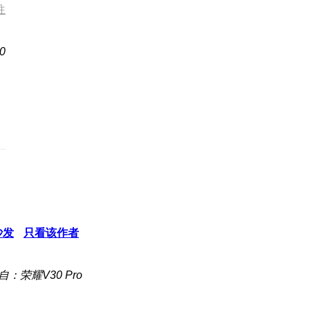
往
0
沙发
只看该作者
自：荣耀V30 Pro