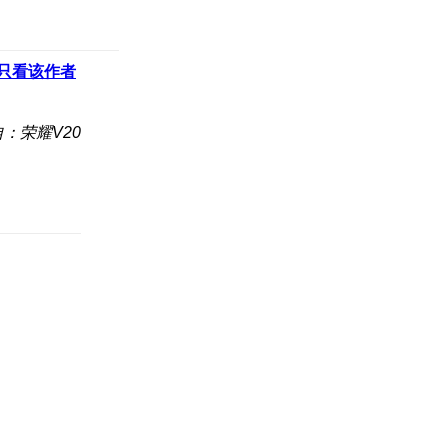
只看该作者
：荣耀V20