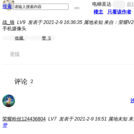
电梯直达
前
搜索
楼主
只看该作者
战_狼
LV9
发表于 2021-2-9 16:36:35
属地未知
来自：荣耀V2
手机摄像头
收藏
赞
5
举报
评论
2
荣耀粉丝124436804
LV7
发表于 2021-2-9 16:51
属地未知
来
赞