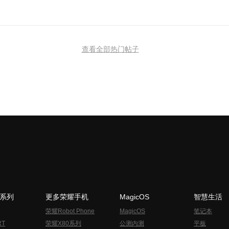
查看全部热门帖子
N系列
更多荣耀手机
MagicOS
智慧生活
荣耀Robot Phone
MagicOS
笔记本
RT
荣耀X80系列
公测内测
平板