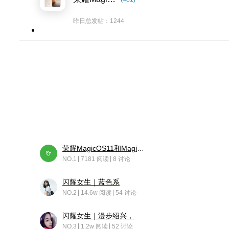
昨日总发帖：1244
荣耀MagicOS11和Magic10之间直观的区别是啥呢？
NO.1
7181 阅读
8 讨论
闪耀女生｜蓝色系
NO.2
14.6w 阅读
54 讨论
闪耀女生｜漫步绍兴，寻找藏在老街的江南温柔
NO.3
1.2w 阅读
52 讨论