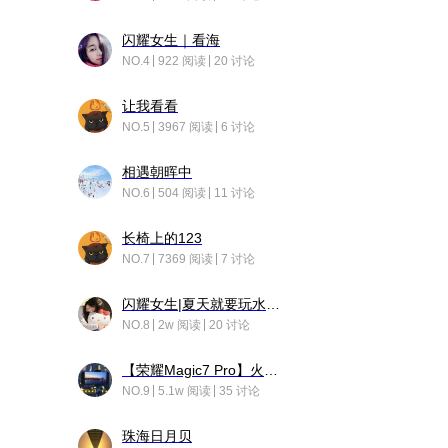
闪耀女生｜看海
NO.4
922 阅读
20 讨论
让我看看
NO.5
3967 阅读
6 讨论
相遇朝晖中
NO.6
504 阅读
11 讨论
长椅上的123
NO.7
7369 阅读
7 讨论
闪耀女生|夏天就要玩水！！
NO.8
2w 阅读
20 讨论
【荣耀Magic7 Pro】火舞惊鸿
NO.9
5.1w 阅读
35 讨论
珠海日月贝