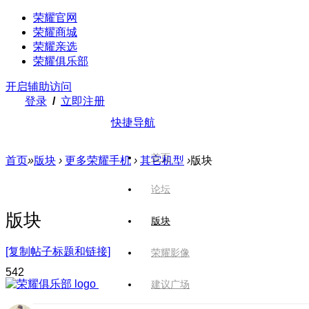
荣耀官网
荣耀商城
荣耀亲选
荣耀俱乐部
开启辅助访问
登录
/
立即注册
快捷导航
首页
首页
»
版块
›
更多荣耀手机
›
其它机型
›
版块
论坛
版块
版块
[复制帖子标题和链接]
荣耀影像
54
2
建议广场