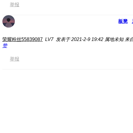
举报
板凳
荣耀粉丝55839087
LV7
发表于 2021-2-9 19:42
属地未知
来自
赞
举报