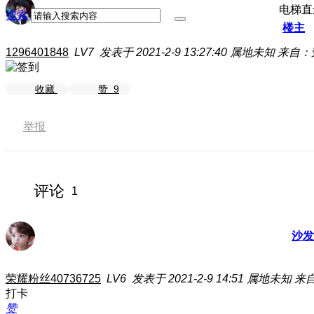
电梯直
搜索
楼主
1296401848
LV7
发表于 2021-2-9 13:27:40
属地未知
来自：
收藏
赞
9
举报
评论
1
沙发
荣耀粉丝40736725
LV6
发表于 2021-2-9 14:51
属地未知
来自
打卡
赞