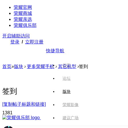
荣耀官网
荣耀商城
荣耀亲选
荣耀俱乐部
开启辅助访问
登录
/
立即注册
快捷导航
首页
首页
»
版块
›
更多荣耀手机
›
其它机型
›
签到
论坛
签到
版块
[复制帖子标题和链接]
荣耀影像
138
1
建议广场