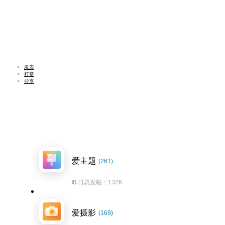
发表
打赏
分享
爱主题
(261)
昨日总发帖：1326
爱摄影
(169)