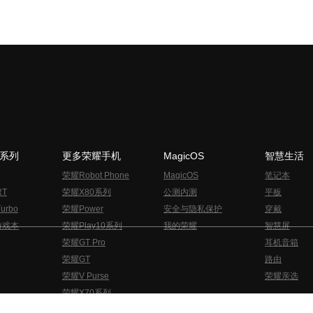
N系列
更多荣耀手机
MagicOS
智慧生活
荣耀Robot Phone
MagicOS
笔记本
RT
荣耀X80系列
公测内测
平板
urbo
荣耀Power
安全与隐私保护
穿戴
游戏本
荣耀Play10系列
我的荣耀
智慧屏
荣耀GT Pro
耳机音箱
荣耀GT
路由
荣耀V Purse
荣耀亲选
荣耀X70系列
与隐私的声明
关于cookies
法律信息