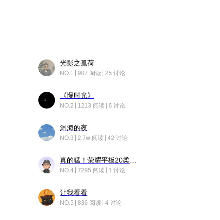
光影之孤荷
NO.1
907 阅读
25 讨论
《慢时光》
NO.2
1213 阅读
6 讨论
洱海的夜
NO.3
2.7w 阅读
42 讨论
真的猛！荣耀平板20柔光版，竟然又有更新……
NO.4
7295 阅读
1 讨论
让我看看
NO.5
836 阅读
4 讨论