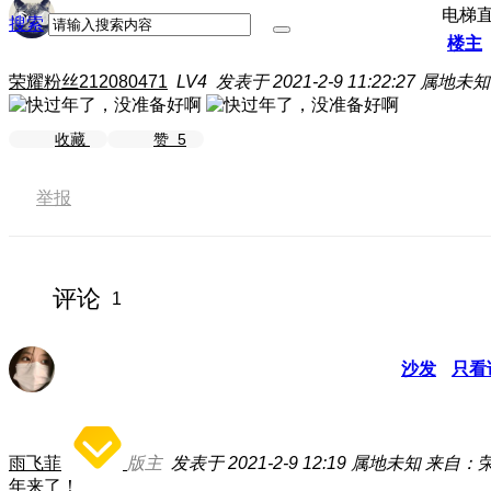
电梯
搜索
楼主
荣耀粉丝212080471
LV4
发表于 2021-2-9 11:22:27
属地未知
收藏
赞
5
举报
评论
1
沙发
只看
雨飞菲
版主
发表于 2021-2-9 12:19
属地未知
来自：荣
年来了！