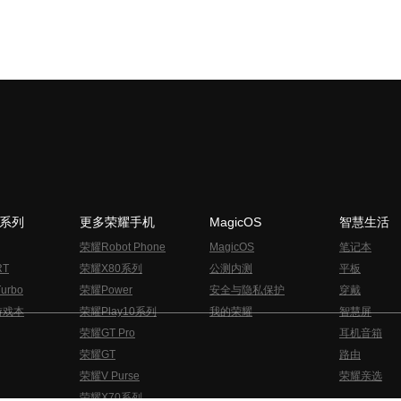
N系列
更多荣耀手机
MagicOS
智慧生活
荣耀Robot Phone
MagicOS
笔记本
RT
荣耀X80系列
公测内测
平板
urbo
荣耀Power
安全与隐私保护
穿戴
游戏本
荣耀Play10系列
我的荣耀
智慧屏
荣耀GT Pro
耳机音箱
荣耀GT
路由
荣耀V Purse
荣耀亲选
荣耀X70系列