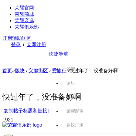
荣耀官网
荣耀商城
荣耀亲选
荣耀俱乐部
开启辅助访问
登录
/
立即注册
快捷导航
首页
首页
»
版块
›
兴趣街区
›
爱旅行
›
快过年了，没准备好啊
论坛
快过年了，没准备好啊
版块
[复制帖子标题和链接]
荣耀影像
192
1
建议广场