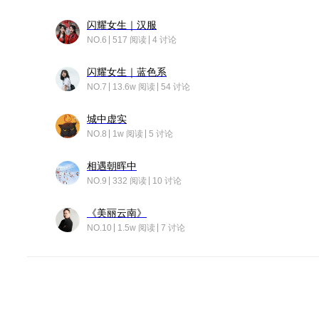
闪耀女生｜汉服
NO.6
517 阅读
4 讨论
闪耀女生｜蓝色系
NO.7
13.6w 阅读
54 讨论
城中虚实
NO.8
1w 阅读
5 讨论
相遇朝晖中
NO.9
332 阅读
10 讨论
《美丽云南》
NO.10
1.5w 阅读
7 讨论