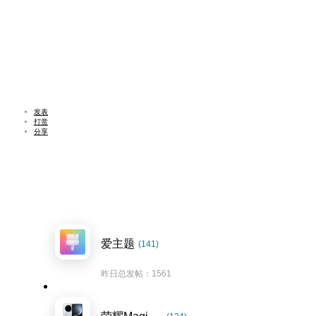
发表
打赏
分享
爱主题
(141)
昨日总发帖：1561