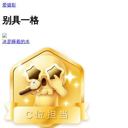
爱摄影
别具一格
冰是睡着的水